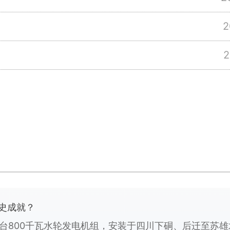
2
2
史成就？
产首台800千瓦水轮发电机组，安装于四川下硐、后迁至苏雄