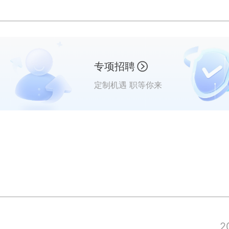
专项招聘
定制机遇 职等你来
2