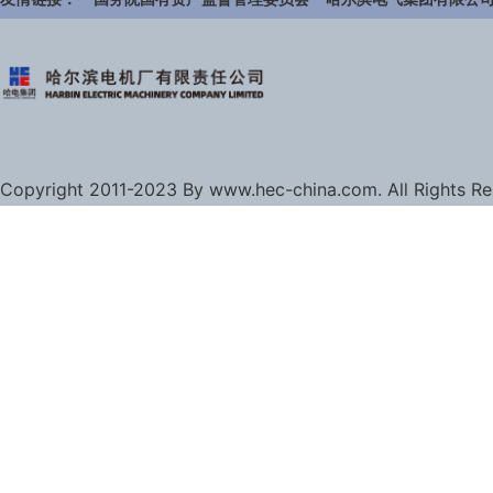
Copyright 2011-2023 By www.hec-china.com. All Rights R