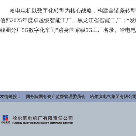
哈电电机以数字化转型为核心战略，构建全链条转型
信部2025年度卓越级智能工厂、黑龙江省智能工厂；“
线圈分厂5G数字化车间”跻身国家级5G工厂名录。哈电
友情链接：
国务院国有资产监督管理委员会
哈尔滨电气集团有限公